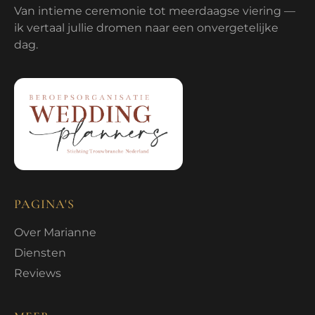
Van intieme ceremonie tot meerdaagse viering —
ik vertaal jullie dromen naar een onvergetelijke
dag.
PAGINA'S
Over Marianne
Diensten
Reviews