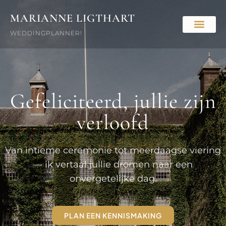
MARIANNE LIGTHART
WEDDINGPLANNER!
Gefeliciteerd, jullie
zijn
verloofd
Van intieme ceremonie tot meerdaagse viering
— ik vertaal jullie
dromen naar een
onvergetelijke dag.
PLAN EEN KENNISMAKING