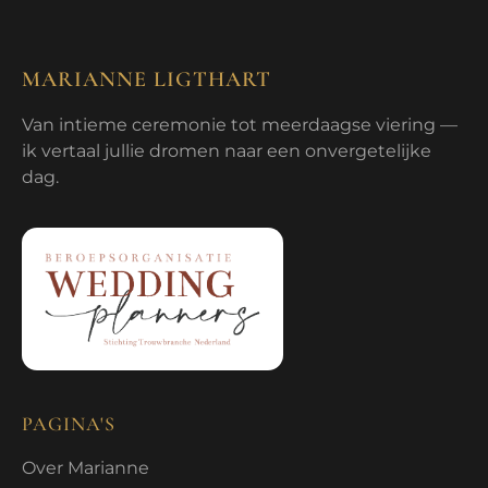
MARIANNE LIGTHART
Van intieme ceremonie tot meerdaagse viering —
ik vertaal jullie dromen naar een onvergetelijke
dag.
PAGINA'S
Over Marianne