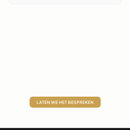
Eigen leverancier?
Geen probleem. Ik werk graag samen
met jullie favorieten of zoek nieuwe
partijen die passen bij jullie wensen.
LATEN WE HET BESPREKEN