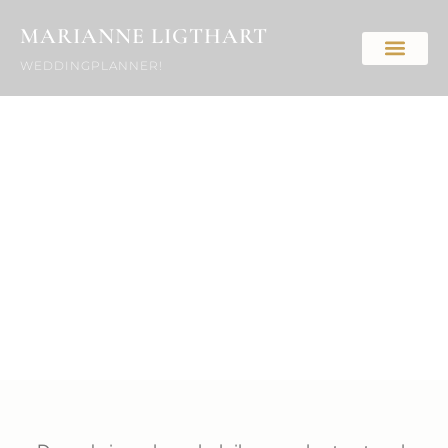
MARIANNE LIGTHART
WEDDINGPLANNER!
Een droomdag creëer je
nooit alleen
Mijn netwerk van leveranciers waar ik graag
mee samenwerk