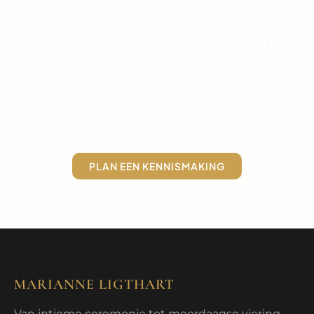
Benieuwd wat ik voor jullie
kan betekenen?
Het kennismakingsgesprek is
vrijblijvend en kost niets.
PLAN EEN KENNISMAKING
MARIANNE LIGTHART
Van intieme ceremonie tot meerdaagse viering —