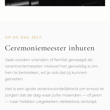
OP DE DAG ZELF
Ceremoniemeester inhuren
Vaak worden vrienden of familie gevraagd als
ceremoniemeester. Hoewel het geweldig is om
hen te betrekken, wil je ook dat zij kunnen
genieten.
Het is een grote verantwoordelijkheid om ervoor te
zorgen dat de dag waar jullie maanden — of jaren
— naar hebben uitgekeken vlekkeloos verloopt.