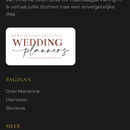
ik vertaal jullie dromen naar een onvergetelijke
dag.
PAGINA'S
Over Marianne
Diensten
Reviews
MEER