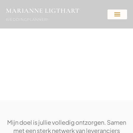
MARIANNE LIGTHART
WEDDINGPLANNER!
Wat ik voor jullie doe
Van eerste gesprek tot de laatste dans — en
alles daartussenin
Mijn doel is jullie volledig ontzorgen. Samen
met een sterk netwerk van leveranciers