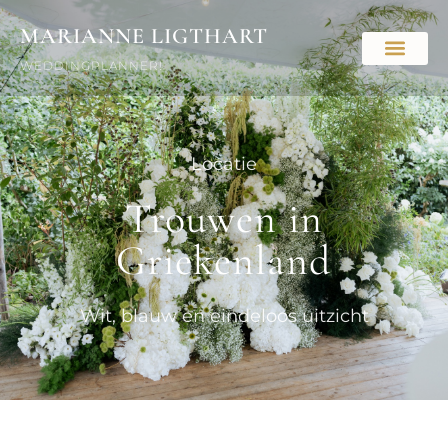
MARIANNE LIGTHART
WEDDINGPLANNER!
Locatie
Trouwen in
Griekenland
Wit, blauw en eindeloos uitzicht